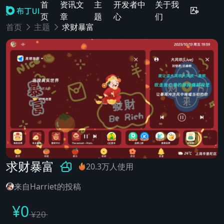
首
资讯文
主
开发者中
关于我
页
章
题
心
们
首页
主题
求财暴富
求财暴富
20.3万人使用
来自Harriet的投稿
¥
0
¥
20