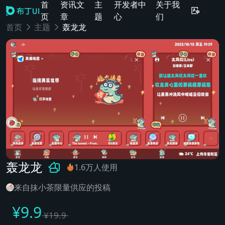
首
资讯文
主
开发者中
关于我
页
章
题
心
们
首页
主题
轰龙龙
轰龙龙
1.6万人使用
来自抹小茶限量供应的投稿
¥
9.9
¥
19.9