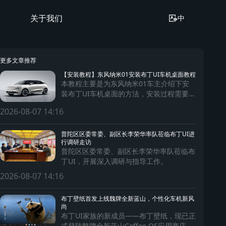
关于我们
中
更多文章推荐
【安装教程】东风纳米01安装布丁UI车机桌面教程
本教程主要是为东风纳米01车主介绍下安
装布丁UI车机桌面的方法，安装过程需要使
用手机及数据连接线。
2026-08-07 14:16
普陀区区委常委、副区长李荣华率队莅临布丁UI进
行调研走访
普陀区区委常委、副区长李荣华率队莅临布
丁UI，开展深入调研与指导工作。
2026-08-07 14:16
布丁壁纸首发上线魏牌全新蓝山，个性化车机新风
尚
布丁UI家族的新成员——布丁壁纸，现已正
式登陆魏牌全新蓝山Coffee OS应用商店，