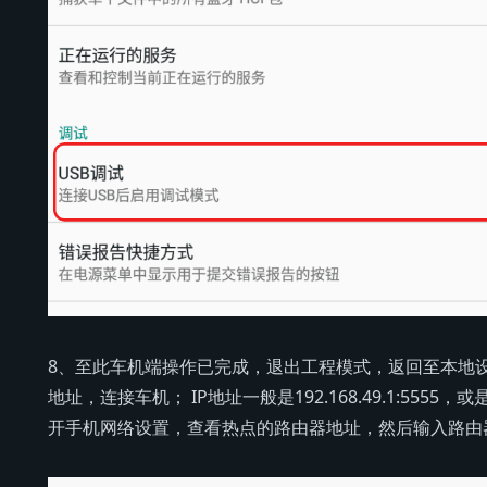
8、至此车机端操作已完成，退出工程模式，返回至本地设
地址，连接车机； IP地址一般是192.168.49.1:5555，
开手机网络设置，查看热点的路由器地址，然后输入路由器