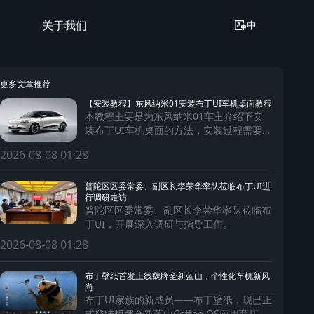
关于我们
中
更多文章推荐
【安装教程】东风纳米01安装布丁UI车机桌面教程
本教程主要是为东风纳米01车主介绍下安
装布丁UI车机桌面的方法，安装过程需要使
用手机及数据连接线。
2026-08-08 01:28
普陀区区委常委、副区长李荣华率队莅临布丁UI进
行调研走访
普陀区区委常委、副区长李荣华率队莅临布
丁UI，开展深入调研与指导工作。
2026-08-08 01:28
布丁壁纸首发上线魏牌全新蓝山，个性化车机新风
尚
布丁UI家族的新成员——布丁壁纸，现已正
式登陆魏牌全新蓝山Coffee OS应用商店，