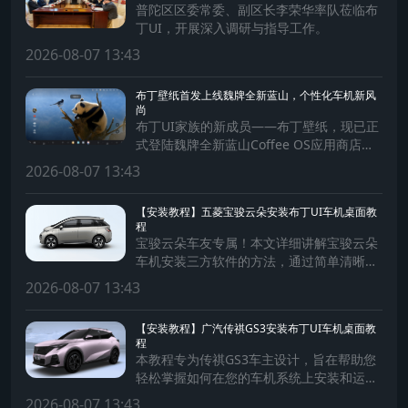
普陀区区委常委、副区长李荣华率队莅临布
丁UI，开展深入调研与指导工作。
2026-08-07 13:43
布丁壁纸首发上线魏牌全新蓝山，个性化车机新风
尚
布丁UI家族的新成员——布丁壁纸，现已正
式登陆魏牌全新蓝山Coffee OS应用商店，
为蓝山车主带来前所未有的个性化出行体
2026-08-07 13:43
验！
【安装教程】五菱宝骏云朵安装布丁UI车机桌面教
程
宝骏云朵车友专属！本文详细讲解宝骏云朵
车机安装三方软件的方法，通过简单清晰的
步骤，助您轻松为车机安装软件，拓展车机
2026-08-07 13:43
系统功能，提升驾驶体验。
【安装教程】广汽传祺GS3安装布丁UI车机桌面教
程
本教程专为传祺GS3车主设计，旨在帮助您
轻松掌握如何在您的车机系统上安装和运行
第三方软件。通过简单易懂的步骤，确保每
2026-08-07 13:43