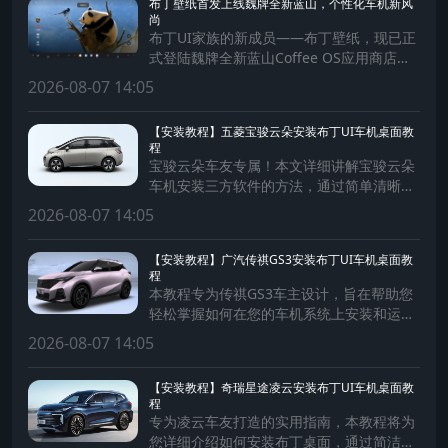
布丁壁纸首发上线魏牌全新蓝山，个性化车机新风
尚
布丁UI家族的新成员——布丁壁纸，现已正
式登陆魏牌全新蓝山Coffee OS应用商店，
为蓝山车主带来前所未有的个性化出行体
2026-08-07 14:05
验！
【安装教程】五菱宝骏云朵安装布丁UI车机桌面教
程
宝骏云朵车友专属！本文详细讲解宝骏云朵
车机安装三方软件的方法，通过简单清晰的
步骤，助您轻松为车机安装软件，拓展车机
2026-08-07 14:05
系统功能，提升驾驶体验。
【安装教程】广汽传祺GS3安装布丁UI车机桌面教
程
本教程专为传祺GS3车主设计，旨在帮助您
轻松掌握如何在您的车机系统上安装和运行
第三方软件。通过简单易懂的步骤，确保每
2026-08-07 14:05
位车主都能安全、快捷地扩展车机功能，享
受更加丰富的智能驾驶体验。
【安装教程】奇瑞星途凌云安装布丁UI车机桌面教
程
专为凌云车友打造的实用指南，本教程将为
您详细介绍如何安装布丁桌面，通过简洁明