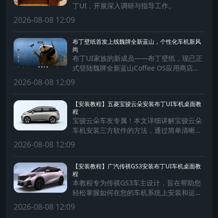
丁UI，开展深入调研与指导工作。
2026-08-08 12:09
布丁壁纸首发上线魏牌全新蓝山，个性化车机新风
尚
布丁UI家族的新成员——布丁壁纸，现已正
式登陆魏牌全新蓝山Coffee OS应用商店，
为蓝山车主带来前所未有的个性化出行体
2026-08-08 12:09
验！
【安装教程】五菱宝骏云朵安装布丁UI车机桌面教
程
宝骏云朵车友专属！本文详细讲解宝骏云朵
车机安装三方软件的方法，通过简单清晰的
步骤，助您轻松为车机安装软件，拓展车机
2026-08-08 12:09
系统功能，提升驾驶体验。
【安装教程】广汽传祺GS3安装布丁UI车机桌面教
程
本教程专为传祺GS3车主设计，旨在帮助您
轻松掌握如何在您的车机系统上安装和运行
第三方软件。通过简单易懂的步骤，确保每
2026-08-08 12:09
位车主都能安全、快捷地扩展车机功能，享