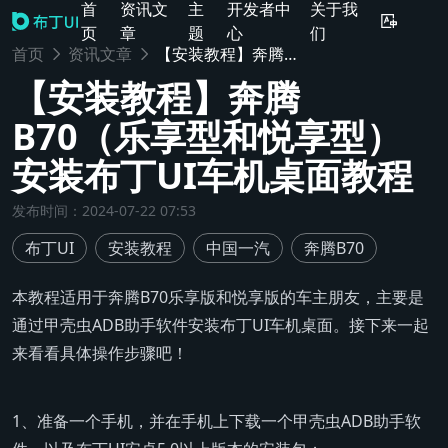
首
资讯文
主
开发者中
关于我
页
章
题
心
们
首页
资讯文章
【安装教程】奔腾B70（乐享型和悦享型）安装布丁UI车机桌面教程
【安装教程】奔腾
B70（乐享型和悦享型）
安装布丁UI车机桌面教程
发布时间
：
2024-07-22 07:53
布丁UI
安装教程
中国一汽
奔腾B70
本教程适用于奔腾B70乐享版和悦享版的车主朋友，主要是
通过甲壳虫ADB助手软件安装布丁UI车机桌面。接下来一起
来看看具体操作步骤吧！
1、准备一个手机，并在手机上下载一个甲壳虫ADB助手软