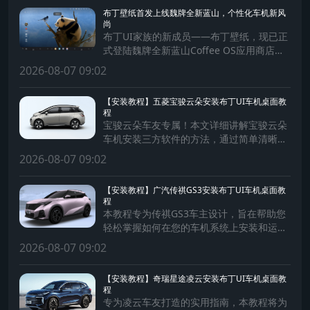
布丁壁纸首发上线魏牌全新蓝山，个性化车机新风
尚
布丁UI家族的新成员——布丁壁纸，现已正
式登陆魏牌全新蓝山Coffee OS应用商店，
为蓝山车主带来前所未有的个性化出行体
2026-08-07 09:02
验！
【安装教程】五菱宝骏云朵安装布丁UI车机桌面教
程
宝骏云朵车友专属！本文详细讲解宝骏云朵
车机安装三方软件的方法，通过简单清晰的
步骤，助您轻松为车机安装软件，拓展车机
2026-08-07 09:02
系统功能，提升驾驶体验。
【安装教程】广汽传祺GS3安装布丁UI车机桌面教
程
本教程专为传祺GS3车主设计，旨在帮助您
轻松掌握如何在您的车机系统上安装和运行
第三方软件。通过简单易懂的步骤，确保每
2026-08-07 09:02
位车主都能安全、快捷地扩展车机功能，享
受更加丰富的智能驾驶体验。
【安装教程】奇瑞星途凌云安装布丁UI车机桌面教
程
专为凌云车友打造的实用指南，本教程将为