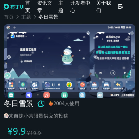
首
资讯文
主
开发者中
关于我
页
章
题
心
们
首页
主题
冬日雪景
冬日雪景
2004人使用
来自抹小茶限量供应的投稿
¥
9.9
¥
19.9