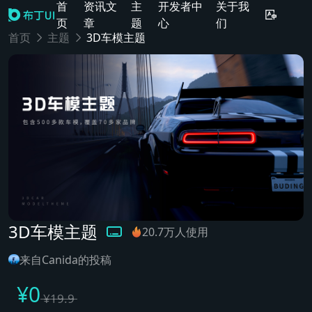
首
资讯文
主
开发者中
关于我
页
章
题
心
们
首页
主题
3D车模主题
3D车模主题
20.7万人使用
来自Canida的投稿
¥
0
¥
19.9