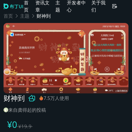
首
资讯文
主
开发者中
关于我
页
章
题
心
们
首页
主题
财神到
财神到
7.5万人使用
来自龚得起的投稿
¥
0
¥
19.9