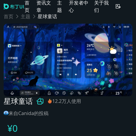
首
资讯文
主
开发者中
关于我
页
章
题
心
们
首页
主题
星球童话
星球童话
12.2万人使用
来自Canida的投稿
¥
0