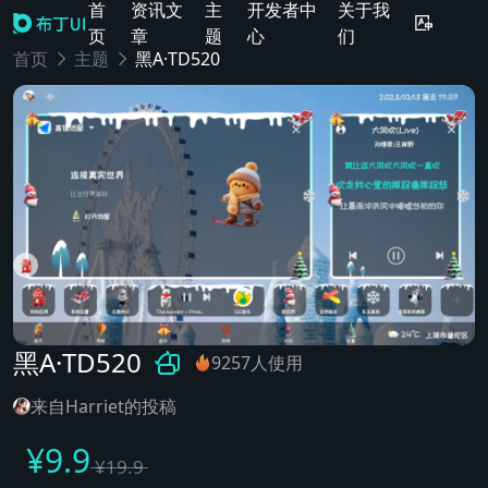
首
资讯文
主
开发者中
关于我
页
章
题
心
们
首页
主题
黑A·TD520
黑A·TD520
9257人使用
来自Harriet的投稿
¥
9.9
¥
19.9