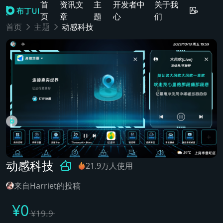
首
资讯文
主
开发者中
关于我
页
章
题
心
们
首页
主题
动感科技
动感科技
21.9万人使用
来自Harriet的投稿
¥
0
¥
19.9