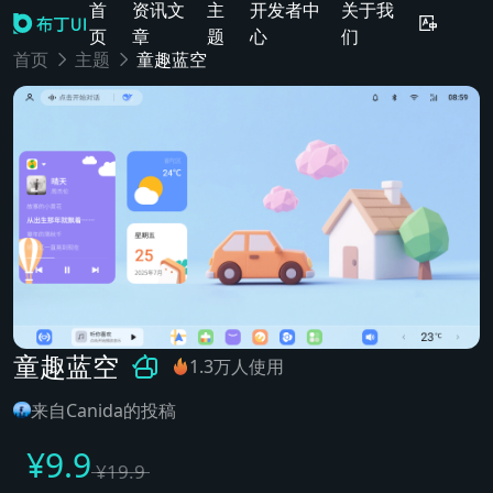
首
资讯文
主
开发者中
关于我
页
章
题
心
们
首页
主题
童趣蓝空
童趣蓝空
1.3万人使用
来自Canida的投稿
¥
9.9
¥
19.9