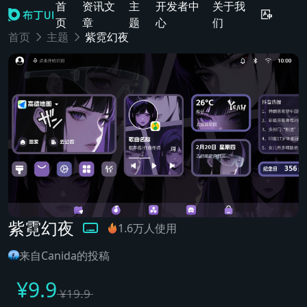
首
资讯文
主
开发者中
关于我
页
章
题
心
们
首页
主题
紫霓幻夜
紫霓幻夜
1.6万人使用
来自Canida的投稿
¥
9.9
¥
19.9