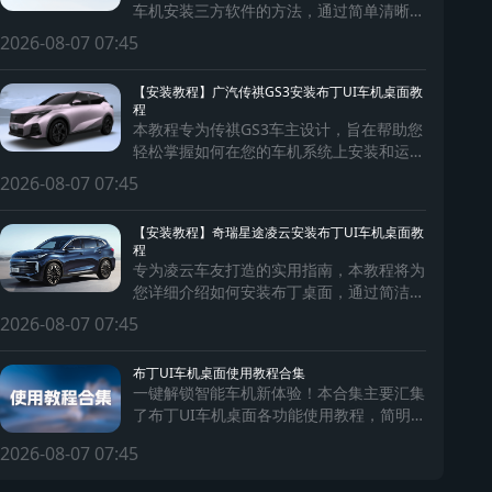
车机安装三方软件的方法，通过简单清晰的
步骤，助您轻松为车机安装软件，拓展车机
2026-08-07 07:45
系统功能，提升驾驶体验。
【安装教程】广汽传祺GS3安装布丁UI车机桌面教
程
本教程专为传祺GS3车主设计，旨在帮助您
轻松掌握如何在您的车机系统上安装和运行
第三方软件。通过简单易懂的步骤，确保每
2026-08-07 07:45
位车主都能安全、快捷地扩展车机功能，享
受更加丰富的智能驾驶体验。
【安装教程】奇瑞星途凌云安装布丁UI车机桌面教
程
专为凌云车友打造的实用指南，本教程将为
您详细介绍如何安装布丁桌面，通过简洁明
了的步骤，助您实现车机系统的个性化定
2026-08-07 07:45
制，让您的每一次出行都充满乐趣和便捷。
布丁UI车机桌面使用教程合集
一键解锁智能车机新体验！本合集主要汇集
了布丁UI车机桌面各功能使用教程，简明步
骤让大家轻松完成安装与个性化设置，快速
2026-08-07 07:45
提升您的驾驶便捷性和乐趣！