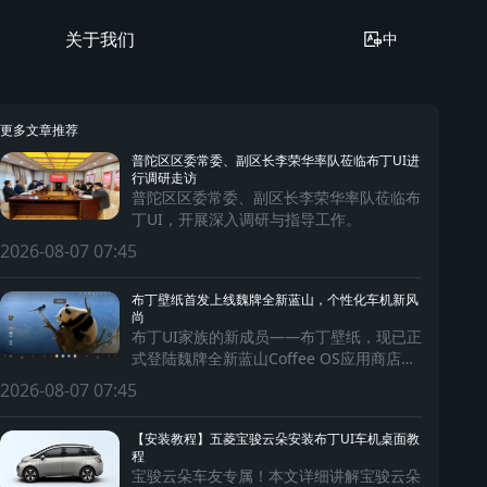
关于我们
中
更多文章推荐
普陀区区委常委、副区长李荣华率队莅临布丁UI进
行调研走访
普陀区区委常委、副区长李荣华率队莅临布
丁UI，开展深入调研与指导工作。
2026-08-07 07:45
布丁壁纸首发上线魏牌全新蓝山，个性化车机新风
尚
布丁UI家族的新成员——布丁壁纸，现已正
式登陆魏牌全新蓝山Coffee OS应用商店，
为蓝山车主带来前所未有的个性化出行体
2026-08-07 07:45
验！
【安装教程】五菱宝骏云朵安装布丁UI车机桌面教
程
宝骏云朵车友专属！本文详细讲解宝骏云朵