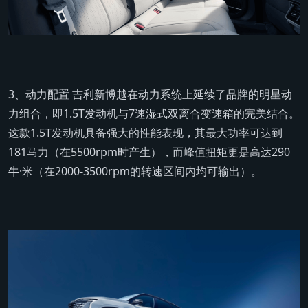
3、动力配置 吉利新博越在动力系统上延续了品牌的明星动
力组合，即1.5T发动机与7速湿式双离合变速箱的完美结合。
这款1.5T发动机具备强大的性能表现，其最大功率可达到
181马力（在5500rpm时产生），而峰值扭矩更是高达290
牛·米（在2000-3500rpm的转速区间内均可输出）。