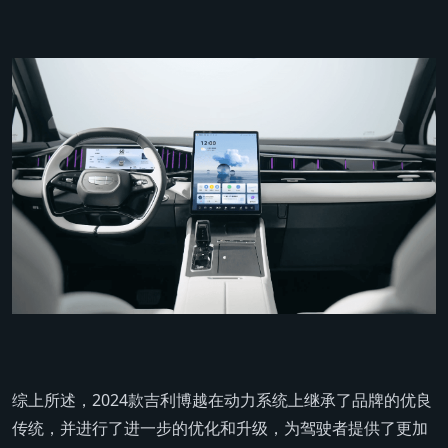
综上所述，2024款吉利博越在动力系统上继承了品牌的优良
传统，并进行了进一步的优化和升级，为驾驶者提供了更加