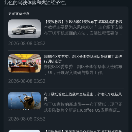
出色的驾驶体验和燃油经济性。
更多文章推荐
【安装教程】东风纳米01安装布丁UI车机桌面教程
本教程主要是为东风纳米01车主介绍下安装
布丁UI车机桌面的方法，安装过程需要使用
手机及数据连接线。
2026-08-08 03:52
普陀区区委常委、副区长李荣华率队莅临布丁UI进
行调研走访
普陀区区委常委、副区长李荣华率队莅临布
丁UI，开展深入调研与指导工作。
2026-08-08 03:52
布丁壁纸首发上线魏牌全新蓝山，个性化车机新风
尚
布丁UI家族的新成员——布丁壁纸，现已正
式登陆魏牌全新蓝山Coffee OS应用商店，
为蓝山车主带来前所未有的个性化出行体
2026-08-08 03:52
验！
【安装教程】五菱宝骏云朵安装布丁UI车机桌面教