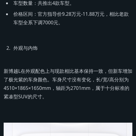
车型数量：共推出4款车型。
价格区间：官方指导价9.28万元-11.88万元，相比老款
车型全系下调7000元。
外观与内饰
新博越L在外观配色上与现款相比基本保持一致，但新车增加
了极光紫的车身颜色。车身尺寸没有变化，长/宽/高分别为
4510×1865×1650mm，轴距为2701mm，属于十分标准的
紧凑型SUV的尺寸。